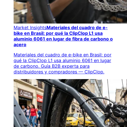
Market Insights
Materiales del cuadro de e-
bike en Brasil: por qué la ClipClop L1 usa
aluminio 6061 en lugar de fibra de carbono o
acero
Materiales del cuadro de e-bike en Brasil: por
qué la ClipClop L1 usa aluminio 6061 en lugar
de carbono. Guía B2B experta para
distribuidores y compradores — ClipClop.