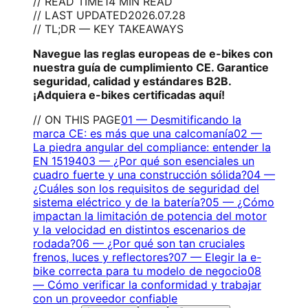
// READ TIME
14 MIN READ
// LAST UPDATED
2026.07.28
// TL;DR — KEY TAKEAWAYS
Navegue las reglas europeas de e-bikes con
nuestra guía de cumplimiento CE. Garantice
seguridad, calidad y estándares B2B.
¡Adquiera e-bikes certificadas aquí!
// ON THIS PAGE
01
—
Desmitificando la
marca CE: es más que una calcomanía
02
—
La piedra angular del compliance: entender la
EN 15194
03
—
¿Por qué son esenciales un
cuadro fuerte y una construcción sólida?
04
—
¿Cuáles son los requisitos de seguridad del
sistema eléctrico y de la batería?
05
—
¿Cómo
impactan la limitación de potencia del motor
y la velocidad en distintos escenarios de
rodada?
06
—
¿Por qué son tan cruciales
frenos, luces y reflectores?
07
—
Elegir la e-
bike correcta para tu modelo de negocio
08
—
Cómo verificar la conformidad y trabajar
con un proveedor confiable