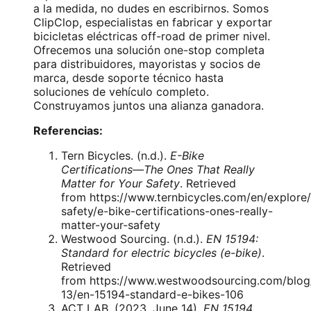
a la medida, no dudes en escribirnos. Somos
ClipClop, especialistas en fabricar y exportar
bicicletas eléctricas off-road de primer nivel.
Ofrecemos una solución one-stop completa
para distribuidores, mayoristas y socios de
marca, desde soporte técnico hasta
soluciones de vehículo completo.
Construyamos juntos una alianza ganadora.
Referencias:
Tern Bicycles. (n.d.).
E-Bike
Certifications—The Ones That Really
Matter for Your Safety
. Retrieved
from
https://www.ternbicycles.com/en/explore
safety/e-bike-certifications-ones-really-
matter-your-safety
Westwood Sourcing. (n.d.).
EN 15194:
Standard for electric bicycles (e-bike)
.
Retrieved
from
https://www.westwoodsourcing.com/blog
13/en-15194-standard-e-bikes-106
ACT LAB. (2023, June 14).
EN 15194
.