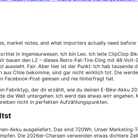
s, market notes, and what importers actually need before
ktortitel in Ingenieurwesen. Ich bin Leo. Ich leite ClipClop 
Wir bauen den L2 – dieses Retro-Fat-Tire-Ding mit 48-Vol
l aussieht. Fair. Aber hier ist der Punkt: Ich hab tausende
ch aus Chile bekomme, sind gar nicht wirklich tot. Die werde
n Facebook-Post gelesen und nie hinterfragt hat.
 ein Fabriktyp, der dir erzählt, wie du deinen E-Bike-Akku 2
rde die Welt untergehen. Ich werd das etwas wirr angehen.
hreiben nicht in perfekten Aufzählungspunkten.
ltst
nen-Akku ausgeliefert. Das sind 720Wh. Unser Marketing-Te
 kämpfen. Die 2026er-Chargen verwenden etwas dichtere Ze