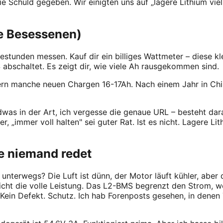
ie Schuld gegeben. Wir einigten uns auf „lagere Lithium vie
die Besessenen)
restunden messen. Kauf dir ein billiges Wattmeter – diese 
 abschaltet. Es zeigt dir, wie viele Ah rausgekommen sind.
efern manche neuen Chargen 16-17Ah. Nach einem Jahr in Ch
ndwas in der Art, ich vergesse die genaue URL – besteht dar
her, „immer voll halten" sei guter Rat. Ist es nicht. Lagere
ie niemand redet
 unterwegs? Die Luft ist dünn, der Motor läuft kühler, abe
nicht die volle Leistung. Das L2-BMS begrenzt den Strom, w
Kein Defekt. Schutz. Ich hab Forenposts gesehen, in denen