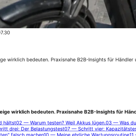
7.30
ige wirklich bedeuten. Praxisnahe B2B-Insights für Händler
zeige wirklich bedeuten. Praxisnahe B2B-Insights für Hän
 hältst
02
—
Warum testen? Weil Akkus lügen.
03
—
Was du 
ritt drei: Der Belastungstest
07
—
Schritt vier: Kapazitätst
ten" falsch machen
10
—
Meine ehrliche Wartungsroutine
11