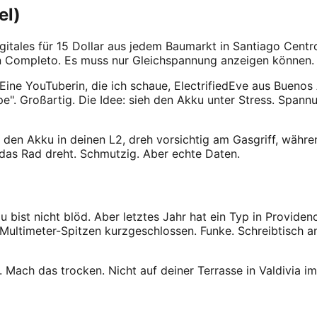
el)
gitales für 15 Dollar aus jedem Baumarkt in Santiago Centro
in Completo. Es muss nur Gleichspannung anzeigen können. 
 Eine YouTuberin, die ich schaue, ElectrifiedEve aus Buenos
pe". Großartig. Die Idee: sieh den Akku unter Stress. Span
k den Akku in deinen L2, dreh vorsichtig am Gasgriff, währ
as Rad dreht. Schmutzig. Aber echte Daten.
u bist nicht blöd. Aber letztes Jahr hat ein Typ in Provide
 Multimeter-Spitzen kurzgeschlossen. Funke. Schreibtisch a
. Mach das trocken. Nicht auf deiner Terrasse in Valdivia im