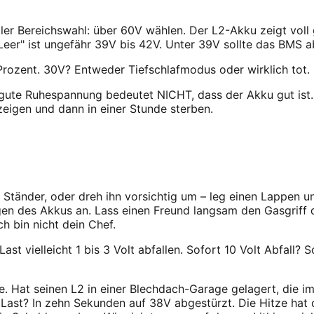
ller Bereichswahl: über 60V wählen. Der L2-Akku zeigt voll
. „Leer" ist ungefähr 39V bis 42V. Unter 39V sollte das BMS 
 Prozent. 30V? Entweder Tiefschlafmodus oder wirklich tot.
gute Ruhespannung bedeutet NICHT, dass der Akku gut ist. 
eigen und dann in einer Stunde sterben.
 Ständer, oder dreh ihn vorsichtig um – leg einen Lappen unt
ungen des Akkus an. Lass einen Freund langsam den Gasgrif
ch bin nicht dein Chef.
st vielleicht 1 bis 3 Volt abfallen. Sofort 10 Volt Abfall?
tze. Hat seinen L2 in einer Blechdach-Garage gelagert, die
Last? In zehn Sekunden auf 38V abgestürzt. Die Hitze hat d