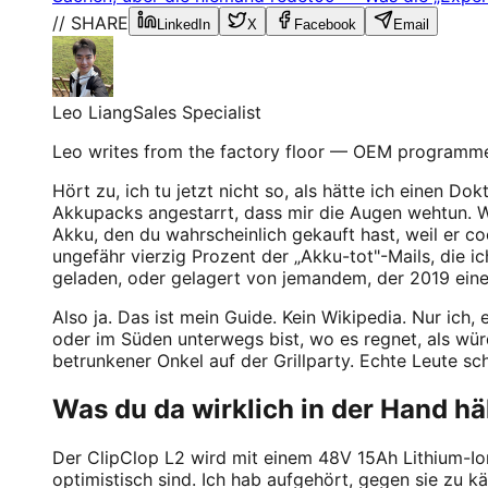
// SHARE
LinkedIn
X
Facebook
Email
Leo Liang
Sales Specialist
Leo writes from the factory floor — OEM programme
Hört zu, ich tu jetzt nicht so, als hätte ich einen Do
Akkupacks angestarrt, dass mir die Augen wehtun. 
Akku, den du wahrscheinlich gekauft hast, weil er coo
ungefähr vierzig Prozent der „Akku-tot"-Mails, die i
geladen, oder gelagert von jemandem, der 2019 eine
Also ja. Das ist mein Guide. Kein Wikipedia. Nur ich,
oder im Süden unterwegs bist, wo es regnet, als wü
betrunkener Onkel auf der Grillparty. Echte Leute sc
Was du da wirklich in der Hand hä
Der ClipClop L2 wird mit einem 48V 15Ah Lithium-Io
optimistisch sind. Ich hab aufgehört, gegen sie zu