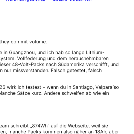
 they commit volume.
Bike in Guangzhou, und ich hab so lange Lithium-
t-System, Vollfederung und dem herausnehmbaren
 dieser 48-Volt-Packs nach Südamerika verschifft, und
n nur missverstanden. Falsch getestet, falsch
026 wirklich testest – wenn du in Santiago, Valparaíso
 Manche Sätze kurz. Andere schweifen ab wie ein
am schreibt „874Wh" auf die Webseite, weil sie
llen, manche Packs kommen also näher an 18Ah, aber