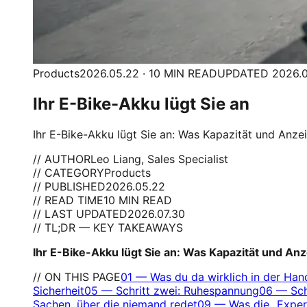
Products
2026.05.22 · 10 MIN READ
UPDATED 2026.0
Ihr E-Bike-Akku lügt Sie an
Ihr E-Bike-Akku lügt Sie an: Was Kapazität und Anze
// AUTHOR
Leo Liang, Sales Specialist
// CATEGORY
Products
// PUBLISHED
2026.05.22
// READ TIME
10 MIN READ
// LAST UPDATED
2026.07.30
// TL;DR — KEY TAKEAWAYS
Ihr E-Bike-Akku lügt Sie an: Was Kapazität und An
// ON THIS PAGE
01
—
Was du da wirklich in der Hand
Sicherheit
05
—
Schritt zwei: Ruhespannung
06
—
Sch
Sachen, über die niemand redet
09
—
Was die „Exper