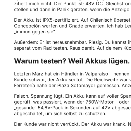
zitiert mich nicht. Der Punkt ist: 48V DC. Gleichstro
stellen und dann in Panik geraten, wenn die Anzeige
Der Akku ist IPX5-zertifiziert. Auf Chilenisch überse
Concepción werfen und Gnade erwarten. Ich hab Leut
„immun gegen sie".
Außerdem: Er ist herausnehmbar. Riesig. Du kannst 
separat vom Rad testen. Raus damit. Auf deinem Küch
Warum testen? Weil Akkus lügen.
Letzten März hat ein Händler in Valparaíso – nennen 
Kunde schwor, der Akku sei tot. Die Reichweite war 
Ferretería nahe der Plaza Sotomayor gemessen. Anzei
Falsch. Spannung lügt. Ein Akku kann auf voller Span
geprüft, was passiert, wenn der 750W-Motor – oder d
„gesunde" 54,6V-Pack in Sekunden auf 42V abgesackt
abgeschaltet, um sich selbst zu schützen.
Der Kunde war nicht verrückt. Der Akku war krank. N