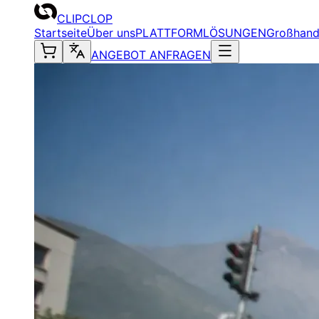
CLIPCLOP
Startseite
Über uns
PLATTFORM
LÖSUNGEN
Großhand
ANGEBOT ANFRAGEN