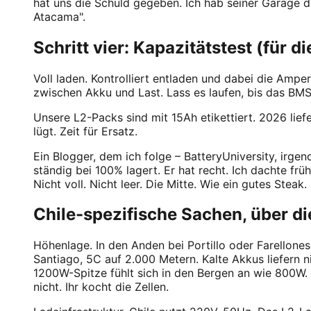
hat uns die Schuld gegeben. Ich hab seiner Garage d
Atacama".
Schritt vier: Kapazitätstest (für 
Voll laden. Kontrolliert entladen und dabei die Ampe
zwischen Akku und Last. Lass es laufen, bis das BMS
Unsere L2-Packs sind mit 15Ah etikettiert. 2026 li
lügt. Zeit für Ersatz.
Ein Blogger, dem ich folge – BatteryUniversity, irge
ständig bei 100% lagert. Er hat recht. Ich dachte frü
Nicht voll. Nicht leer. Die Mitte. Wie ein gutes Steak.
Chile-spezifische Sachen, über d
Höhenlage. In den Anden bei Portillo oder Farellones
Santiago, 5C auf 2.000 Metern. Kalte Akkus liefern 
1200W-Spitze fühlt sich in den Bergen an wie 800W. 
nicht. Ihr kocht die Zellen.