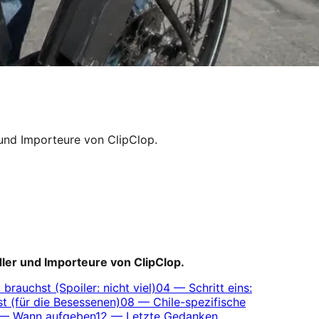
 und Importeure von ClipClop.
dler und Importeure von ClipClop.
brauchst (Spoiler: nicht viel)
04
—
Schritt eins:
est (für die Besessenen)
08
—
Chile-spezifische
—
Wann aufgeben
12
—
Letzte Gedanken