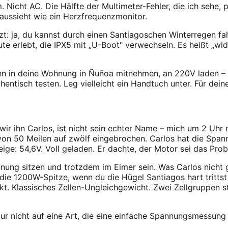
m. Nicht AC. Die Hälfte der Multimeter-Fehler, die ich sehe,
 aussieht wie ein Herzfrequenzmonitor.
tzt: ja, du kannst durch einen Santiagoschen Winterregen fah
e erlebt, die IPX5 mit „U-Boot" verwechseln. Es heißt „w
ihn in deine Wohnung in Ñuñoa mitnehmen, an 220V laden – 
entisch testen. Leg vielleicht ein Handtuch unter. Für de
wir ihn Carlos, ist nicht sein echter Name – mich um 2 Uhr
von 50 Meilen auf zwölf eingebrochen. Carlos hat die Spann
ge: 54,6V. Voll geladen. Er dachte, der Motor sei das Prob
nung sitzen und trotzdem im Eimer sein. Was Carlos nicht g
ie 1200W-Spitze, wenn du die Hügel Santiagos hart trittst –
. Klassisches Zellen-Ungleichgewicht. Zwei Zellgruppen s
ur nicht auf eine Art, die eine einfache Spannungsmessung 