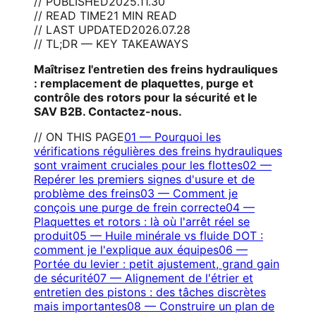
// PUBLISHED
2025.11.30
// READ TIME
21 MIN READ
// LAST UPDATED
2026.07.28
// TL;DR — KEY TAKEAWAYS
Maîtrisez l'entretien des freins hydrauliques
: remplacement de plaquettes, purge et
contrôle des rotors pour la sécurité et le
SAV B2B. Contactez-nous.
// ON THIS PAGE
01
—
Pourquoi les
vérifications régulières des freins hydrauliques
sont vraiment cruciales pour les flottes
02
—
Repérer les premiers signes d'usure et de
problème des freins
03
—
Comment je
conçois une purge de frein correcte
04
—
Plaquettes et rotors : là où l'arrêt réel se
produit
05
—
Huile minérale vs fluide DOT :
comment je l'explique aux équipes
06
—
Portée du levier : petit ajustement, grand gain
de sécurité
07
—
Alignement de l'étrier et
entretien des pistons : des tâches discrètes
mais importantes
08
—
Construire un plan de