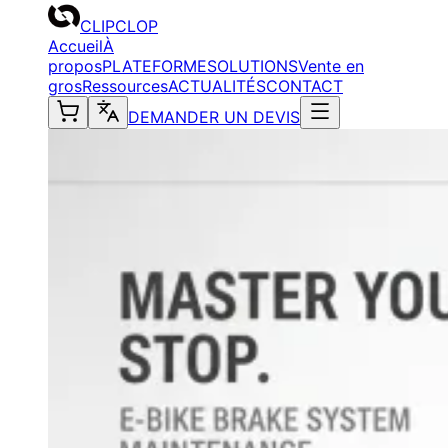
CLIPCLOP
Accueil
À
propos
PLATEFORME
SOLUTIONS
Vente en
gros
Ressources
ACTUALITÉS
CONTACT
DEMANDER UN DEVIS