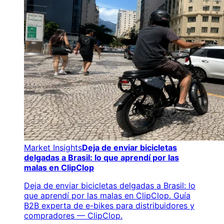
Market Insights
Deja de enviar bicicletas
delgadas a Brasil: lo que aprendí por las
malas en ClipClop
Deja de enviar bicicletas delgadas a Brasil: lo
que aprendí por las malas en ClipClop. Guía
B2B experta de e-bikes para distribuidores y
compradores — ClipClop.