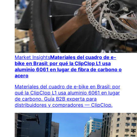
Market Insights
Materiales del cuadro de e-
bike en Brasil: por qué la ClipClop L1 usa
aluminio 6061 en lugar de fibra de carbono o
acero
Materiales del cuadro de e-bike en Brasil: por
qué la ClipClop L1 usa aluminio 6061 en lugar
de carbono. Guía B2B experta para
distribuidores y compradores — ClipClop.