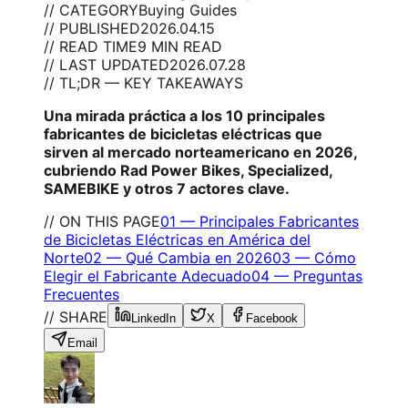
// CATEGORY
Buying Guides
// PUBLISHED
2026.04.15
// READ TIME
9 MIN READ
// LAST UPDATED
2026.07.28
// TL;DR — KEY TAKEAWAYS
Una mirada práctica a los 10 principales
fabricantes de bicicletas eléctricas que
sirven al mercado norteamericano en 2026,
cubriendo Rad Power Bikes, Specialized,
SAMEBIKE y otros 7 actores clave.
// ON THIS PAGE
01
—
Principales Fabricantes
de Bicicletas Eléctricas en América del
Norte
02
—
Qué Cambia en 2026
03
—
Cómo
Elegir el Fabricante Adecuado
04
—
Preguntas
Frecuentes
// SHARE
LinkedIn
X
Facebook
Email