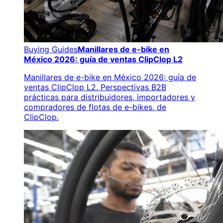
Buying Guides
Manillares de e-bike en
México 2026: guía de ventas ClipClop L2
Manillares de e-bike en México 2026: guía de
ventas ClipClop L2. Perspectivas B2B
prácticas para distribuidores, importadores y
compradores de flotas de e-bikes, de
ClipClop.