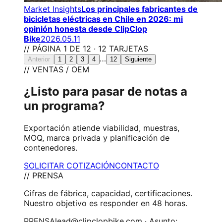
Market Insights
Los principales fabricantes de
bicicletas eléctricas en Chile en 2026: mi
opinión honesta desde ClipClop
Bike
2026.05.11
// PÁGINA 1 DE 12 · 12 TARJETAS
…
Anterior
1
2
3
4
12
Siguiente
// VENTAS / OEM
¿Listo para pasar de notas a
un programa?
Exportación atiende viabilidad, muestras,
MOQ, marca privada y planificación de
contenedores.
SOLICITAR COTIZACIÓN
CONTACTO
// PRENSA
Cifras de fábrica, capacidad, certificaciones.
Nuestro objetivo es responder en 48 horas.
PRENSA
lead@clipclopbike.com · Asunto: