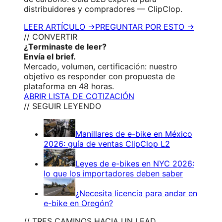
distribuidores y compradores — ClipClop.
LEER ARTÍCULO →
PREGUNTAR POR ESTO →
// CONVERTIR
¿Terminaste de leer?
Envía el brief.
Mercado, volumen, certificación: nuestro
objetivo es responder con propuesta de
plataforma en 48 horas.
ABRIR LISTA DE COTIZACIÓN
// SEGUIR LEYENDO
Manillares de e-bike en México
2026: guía de ventas ClipClop L2
Leyes de e-bikes en NYC 2026:
lo que los importadores deben saber
¿Necesita licencia para andar en
e-bike en Oregón?
// TRES CAMINOS HACIA UN LEAD