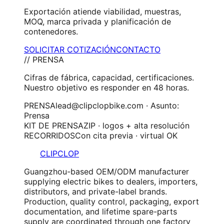
Exportación atiende viabilidad, muestras,
MOQ, marca privada y planificación de
contenedores.
SOLICITAR COTIZACIÓN
CONTACTO
// PRENSA
Cifras de fábrica, capacidad, certificaciones.
Nuestro objetivo es responder en 48 horas.
PRENSA
lead@clipclopbike.com · Asunto:
Prensa
KIT DE PRENSA
ZIP · logos + alta resolución
RECORRIDOS
Con cita previa · virtual OK
CLIPCLOP
Guangzhou-based OEM/ODM manufacturer
supplying electric bikes to dealers, importers,
distributors, and private-label brands.
Production, quality control, packaging, export
documentation, and lifetime spare-parts
supply are coordinated through one factory