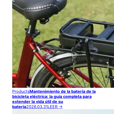
Products
Mantenimiento de la batería de la
bicicleta eléctrica: la guía completa para
extender la vida útil de su
batería
2026.03.31
LEER →