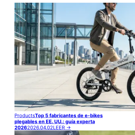
Products
Top 5 fabricantes de e-bikes
plegables en EE. UU.: guía experta
2026
2026.04.02
LEER →