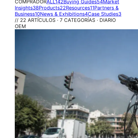
COMPRADOR
ALL
142
Buying Guides
54
Market
Insights
38
Products
22
Resources
11
Partners &
Business
10
News & Exhibitions
4
Case Studies
3
// 22 ARTÍCULOS · 7 CATEGORÍAS · DIARIO
OEM