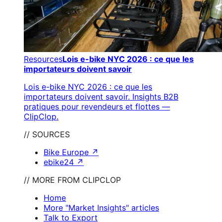
Resources
Lois e-bike NYC 2026 : ce que les
importateurs doivent savoir
Lois e-bike NYC 2026 : ce que les
importateurs doivent savoir. Insights B2B
pratiques pour revendeurs et flottes —
ClipClop.
// SOURCES
Bike Europe
↗
ebike24
↗
// MORE FROM CLIPCLOP
Home
More "Market Insights" articles
Talk to Export