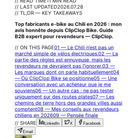
// READ TIME
11 MIN READ
// LAST UPDATED
2026.07.28
// TL;DR — KEY TAKEAWAYS
Top fabricants e-bike au Chili en 2026 : mon
avis honnête depuis ClipClop Bike. Guide
B2B expert pour revendeurs — ClipClop.
// ON THIS PAGE
01
—
Le Chili n’est pas un
marché simple de vélos électriques.
02
—
La
partie des règles est ennuyeuse, mais les
revendeurs ne devraient pas l’ignorer.
03
—
Les marques dont on parle habituellement
04
—
Où ClipClop Bike se positionne
05
—
Une
conversation avec un acheteur que je me
souviens
06
—
Un autre cas : ne pas tester
uniquement sur des routes plates
07
—
Les
chemins de terre hors des grandes villes aussi
comptent
08
—
Mes conseils aux revendeurs
chiliens en 2026
09
—
Pensée finale
// SHARE
LinkedIn
X
Facebook
Email