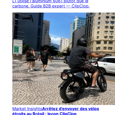
L1 utilise l'aluminium 6061 plutôt que le
carbone. Guide B2B expert — ClipClop.
Market Insights
Arrêtez d'envoyer des vélos
étroits au Brésil : leçon ClipClop