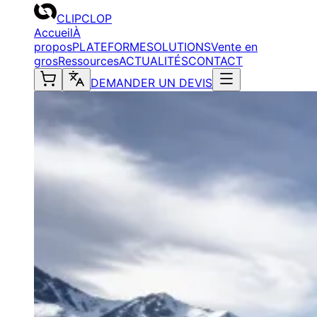
CLIPCLOP
Accueil
À
propos
PLATEFORME
SOLUTIONS
Vente en
gros
Ressources
ACTUALITÉS
CONTACT
DEMANDER UN DEVIS