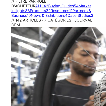
// FILTRE PAR RÔLE
D'ACHETEUR
ALL
142
Buying Guides
54
Market
Insights
38
Products
22
Resources
11
Partners &
Business
10
News & Exhibitions
4
Case Studies
3
// 142 ARTICLES · 7 CATÉGORIES · JOURNAL
OEM