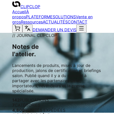
CLIPCLOP
Accueil
À
propos
PLATEFORME
SOLUTIONS
Vente en
gros
Ressources
ACTUALITÉS
CONTACT
DEMANDER UN DEVIS
// JOURNAL CLIPCLOP
Notes de
l'atelier.
Lancements de produits, mises à jour de
production, jalons de certification et briefings
salon. Publié quand il y a du matériel à
partager avec les partenaires OEM,
importateurs, revendeurs et la presse
spécialisée.
142
PUBLICATIONS
7
CATÉGORIES
4,800+
UNITÉS EXPÉDIÉES