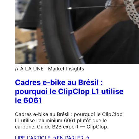
// À LA UNE · Market Insights
Cadres e-bike au Brésil :
pourquoi le ClipClop L1 utilise
le 6061
Cadres e-bike au Brésil : pourquoi le ClipClop
L1 utilise l'aluminium 6061 plutôt que le
carbone. Guide B2B expert — ClipClop.
LIRE L'ARTICLE →
EN PARLER →