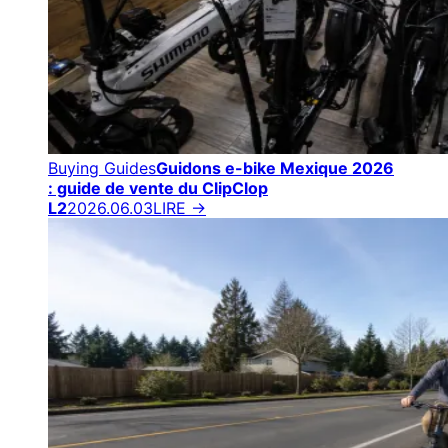
Buying Guides
Guidons e-bike Mexique 2026
: guide de vente du ClipClop
L2
2026.06.03
LIRE →