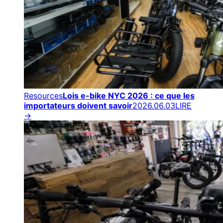
Resources
Lois e-bike NYC 2026 : ce que les
importateurs doivent savoir
2026.06.03
LIRE
→