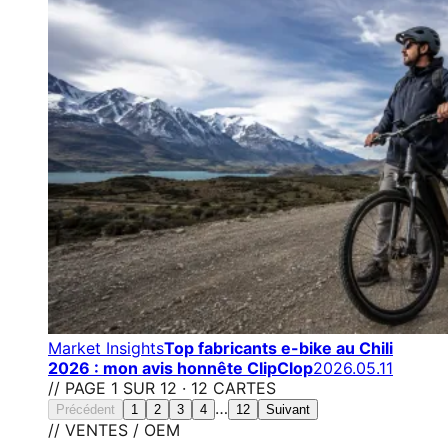
Market Insights
Top fabricants e-bike au Chili
2026 : mon avis honnête ClipClop
2026.05.11
// PAGE 1 SUR 12 · 12 CARTES
…
Précédent
1
2
3
4
12
Suivant
// VENTES / OEM