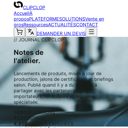
CLIPCLOP
Accueil
À
propos
PLATEFORME
SOLUTIONS
Vente en
gros
Ressources
ACTUALITÉS
CONTACT
DEMANDER UN DEVIS
// JOURNAL CLIPCLOP
Notes de
l'atelier.
Lancements de produits, mises à jour de
production, jalons de certification et briefings
salon. Publié quand il y a du matériel à
partager avec les partenaires OEM,
importateurs, revendeurs et la presse
spécialisée.
142
PUBLICATIONS
7
CATÉGORIES
4,800+
UNITÉS EXPÉDIÉES