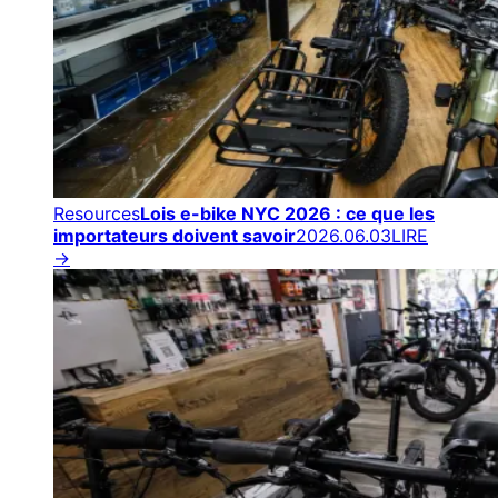
Resources
Lois e-bike NYC 2026 : ce que les
importateurs doivent savoir
2026.06.03
LIRE
→