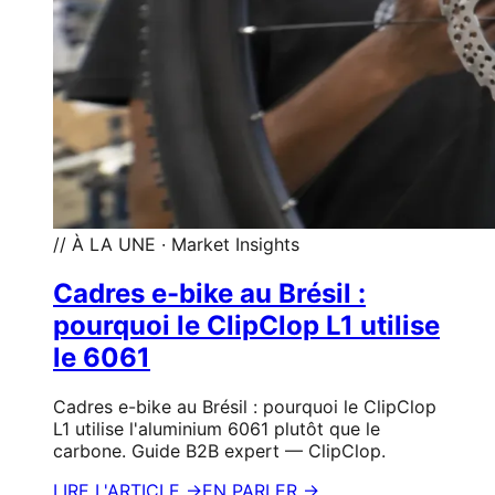
// À LA UNE · Market Insights
Cadres e-bike au Brésil :
pourquoi le ClipClop L1 utilise
le 6061
Cadres e-bike au Brésil : pourquoi le ClipClop
L1 utilise l'aluminium 6061 plutôt que le
carbone. Guide B2B expert — ClipClop.
LIRE L'ARTICLE →
EN PARLER →