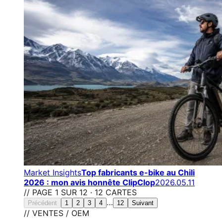
Market Insights
Top fabricants e-bike au Chili
2026 : mon avis honnête ClipClop
2026.05.11
// PAGE 1 SUR 12 · 12 CARTES
…
Précédent
1
2
3
4
12
Suivant
// VENTES / OEM