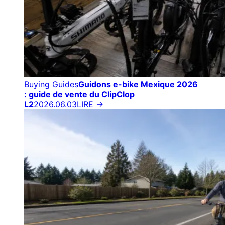
Buying Guides
Guidons e-bike Mexique 2026
: guide de vente du ClipClop
L2
2026.06.03
LIRE →