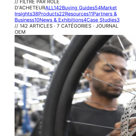
// FILTRE PAR RÔLE
D'ACHETEUR
ALL
142
Buying Guides
54
Market
Insights
38
Products
22
Resources
11
Partners &
Business
10
News & Exhibitions
4
Case Studies
3
// 142 ARTICLES · 7 CATÉGORIES · JOURNAL
OEM