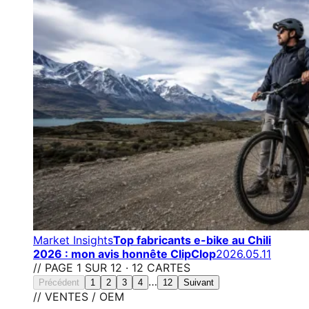
Market Insights
Top fabricants e-bike au Chili
2026 : mon avis honnête ClipClop
2026.05.11
// PAGE 1 SUR 12 · 12 CARTES
…
Précédent
1
2
3
4
12
Suivant
// VENTES / OEM