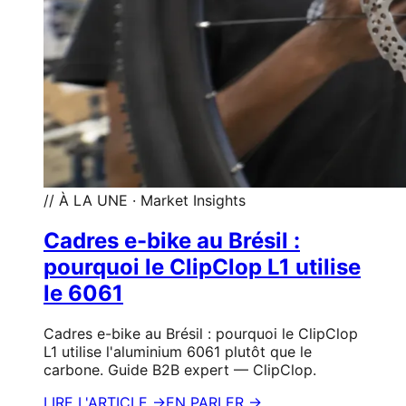
// À LA UNE · Market Insights
Cadres e-bike au Brésil :
pourquoi le ClipClop L1 utilise
le 6061
Cadres e-bike au Brésil : pourquoi le ClipClop
L1 utilise l'aluminium 6061 plutôt que le
carbone. Guide B2B expert — ClipClop.
LIRE L'ARTICLE →
EN PARLER →