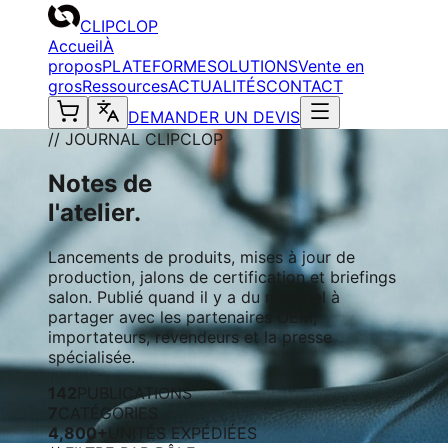
CLIPCLOP
Accueil
À
propos
PLATEFORME
SOLUTIONS
Vente en
gros
Ressources
ACTUALITÉS
CONTACT
DEMANDER UN DEVIS
// JOURNAL CLIPCLOP
Notes de
l'atelier.
Lancements de produits, mises à jour de
production, jalons de certification et briefings
salon. Publié quand il y a du matériel à
partager avec les partenaires OEM,
importateurs, revendeurs et la presse
spécialisée.
142
PUBLICATIONS
7
CATÉGORIES
4,800+
UNITÉS EXPÉDIÉES