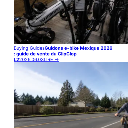
Buying Guides
Guidons e-bike Mexique 2026
: guide de vente du ClipClop
L2
2026.06.03
LIRE →