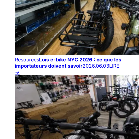
Resources
Lois e-bike NYC 2026 : ce que les
importateurs doivent savoir
2026.06.03
LIRE
→