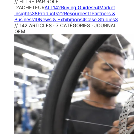
// FILTRE PAR RÔLE
D'ACHETEUR
ALL
142
Buying Guides
54
Market
Insights
38
Products
22
Resources
11
Partners &
Business
10
News & Exhibitions
4
Case Studies
3
// 142 ARTICLES · 7 CATÉGORIES · JOURNAL
OEM