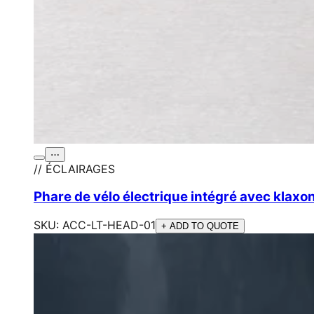
⋯
// ÉCLAIRAGES
Phare de vélo électrique intégré avec klaxo
SKU:
ACC-LT-HEAD-01
+ ADD TO QUOTE