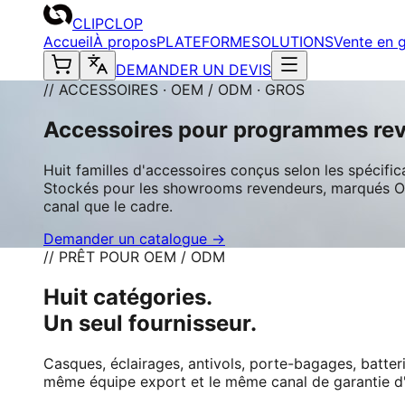
CLIPCLOP
Accueil
À propos
PLATEFORME
SOLUTIONS
Vente en 
DEMANDER UN DEVIS
// ACCESSOIRES · OEM / ODM · GROS
Accessoires pour programmes re
Huit familles d'accessoires conçus selon les spécifi
Stockés pour les showrooms revendeurs, marqués OEM
canal que le cadre.
Demander un catalogue →
// PRÊT POUR OEM / ODM
Huit catégories.
Un seul fournisseur.
Casques, éclairages, antivols, porte-bagages, batter
même équipe export et le même canal de garantie d'