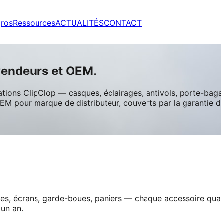
gros
Ressources
ACTUALITÉS
CONTACT
vendeurs et OEM.
cations ClipClop — casques, éclairages, antivols, porte-baga
 pour marque de distributeur, couverts par la garantie de
ies, écrans, garde-boues, paniers — chaque accessoire qual
un an.