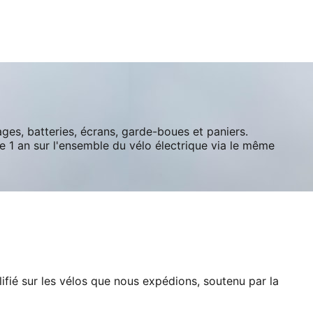
ges, batteries, écrans, garde-boues et paniers.
 1 an sur l'ensemble du vélo électrique via le même
ifié sur les vélos que nous expédions, soutenu par la