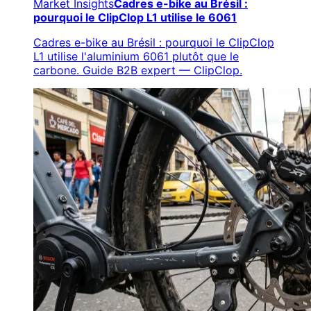
Market Insights
Cadres e-bike au Brésil :
pourquoi le ClipClop L1 utilise le 6061
Cadres e-bike au Brésil : pourquoi le ClipClop
L1 utilise l'aluminium 6061 plutôt que le
carbone. Guide B2B expert — ClipClop.