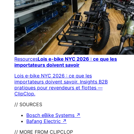
Resources
Lois e-bike NYC 2026 : ce que les
importateurs doivent savoir
Lois e-bike NYC 2026 : ce que les
importateurs doivent savoir. Insights B2B
pratiques pour revendeurs et flottes —
ClipClop.
// SOURCES
Bosch eBike Systems
↗
Bafang Electric
↗
// MORE FROM CLIPCLOP