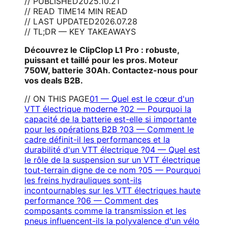
// PUBLISHED
2025.10.21
// READ TIME
14 MIN READ
// LAST UPDATED
2026.07.28
// TL;DR — KEY TAKEAWAYS
Découvrez le ClipClop L1 Pro : robuste,
puissant et taillé pour les pros. Moteur
750W, batterie 30Ah. Contactez-nous pour
vos deals B2B.
// ON THIS PAGE
01
—
Quel est le cœur d'un
VTT électrique moderne ?
02
—
Pourquoi la
capacité de la batterie est-elle si importante
pour les opérations B2B ?
03
—
Comment le
cadre définit-il les performances et la
durabilité d'un VTT électrique ?
04
—
Quel est
le rôle de la suspension sur un VTT électrique
tout-terrain digne de ce nom ?
05
—
Pourquoi
les freins hydrauliques sont-ils
incontournables sur les VTT électriques haute
performance ?
06
—
Comment des
composants comme la transmission et les
pneus influencent-ils la polyvalence d'un vélo