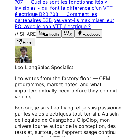
?
07
—
Quelles sont les fonctionnalités «
invisibles » qui font la différence d'un VTT
électrique B2B ?
08
—
Comment les
partenaires B2B peuvent-ils maximiser leur
ROI avec le bon VTT électrique ?
// SHARE
LinkedIn
X
Facebook
Email
Leo Liang
Sales Specialist
Leo writes from the factory floor — OEM
programmes, market notes, and what
importers actually need before they commit
volume.
Bonjour, je suis Leo Liang, et je suis passionné
par les vélos électriques tout-terrain. Au sein
de l'équipe de Guangzhou ClipClop, mon
univers tourne autour de la conception, des
tests et, surtout, de l'apprentissage continu