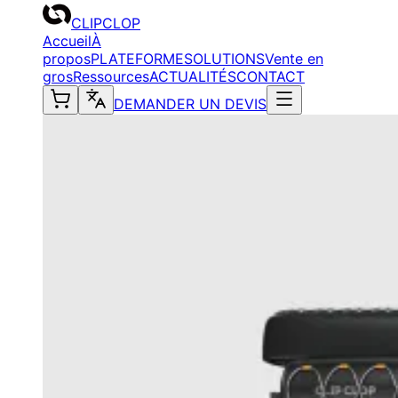
CLIPCLOP
Accueil
À
propos
PLATEFORME
SOLUTIONS
Vente en
gros
Ressources
ACTUALITÉS
CONTACT
DEMANDER UN DEVIS