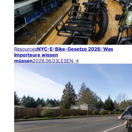
Resources
NYC-E-Bike-Gesetze 2026: Was
Importeure wissen
müssen
2026.06.03
LESEN →