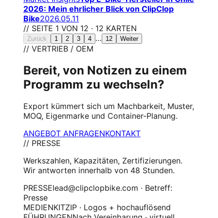
2026: Mein ehrlicher Blick von ClipClop
Bike
2026.05.11
// SEITE 1 VON 12 · 12 KARTEN
…
Zurück
1
2
3
4
12
Weiter
// VERTRIEB / OEM
Bereit, von Notizen zu einem
Programm zu wechseln?
Export kümmert sich um Machbarkeit, Muster,
MOQ, Eigenmarke und Container-Planung.
ANGEBOT ANFRAGEN
KONTAKT
// PRESSE
Werkszahlen, Kapazitäten, Zertifizierungen.
Wir antworten innerhalb von 48 Stunden.
PRESSE
lead@clipclopbike.com · Betreff:
Presse
MEDIENKIT
ZIP · Logos + hochauflösend
FÜHRUNGEN
Nach Vereinbarung · virtuell