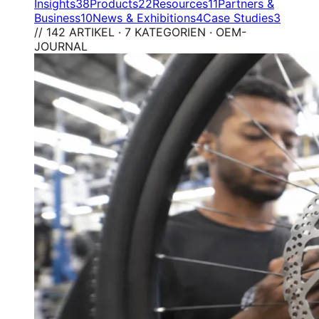
Insights
38
Products
22
Resources
11
Partners &
Business
10
News & Exhibitions
4
Case Studies
3
// 142 ARTIKEL · 7 KATEGORIEN · OEM-
JOURNAL