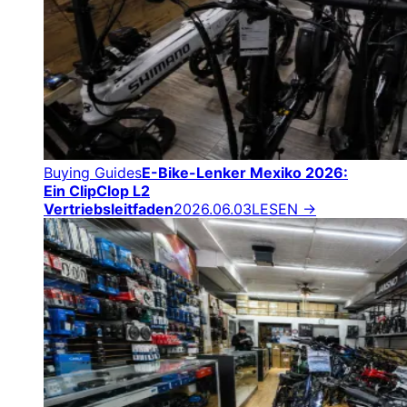
Buying Guides
E-Bike-Lenker Mexiko 2026:
Ein ClipClop L2
Vertriebsleitfaden
2026.06.03
LESEN →