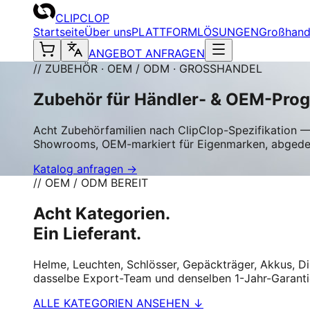
CLIPCLOP
Startseite
Über uns
PLATTFORM
LÖSUNGEN
Großhand
ANGEBOT ANFRAGEN
// ZUBEHÖR · OEM / ODM · GROSSHANDEL
Zubehör für Händler- & OEM-Pro
Acht Zubehörfamilien nach ClipClop-Spezifikation —
Showrooms, OEM-markiert für Eigenmarken, abgedeck
Katalog anfragen →
// OEM / ODM BEREIT
Acht Kategorien.
Ein Lieferant.
Helme, Leuchten, Schlösser, Gepäckträger, Akkus, Dis
dasselbe Export-Team und denselben 1-Jahr-Garanti
ALLE KATEGORIEN ANSEHEN ↓