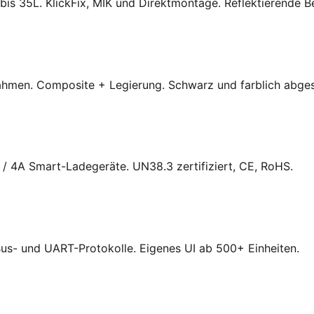
bis 35L. KlickFix, MIK und Direktmontage. Reflektierende B
ahmen. Composite + Legierung. Schwarz und farblich abges
/ 4A Smart-Ladegeräte. UN38.3 zertifiziert, CE, RoHS.
us- und UART-Protokolle. Eigenes UI ab 500+ Einheiten.