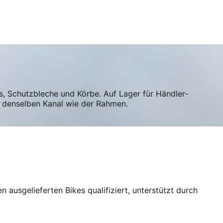
s, Schutzbleche und Körbe. Auf Lager für Händler-
 denselben Kanal wie der Rahmen.
ausgelieferten Bikes qualifiziert, unterstützt durch