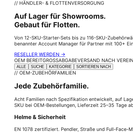
// HÄNDLER- & FLOTTENVERSORGUNG
Auf Lager für Showrooms.
Gebaut für Flotten.
Von 12-SKU-Starter-Sets bis zu 116-SKU-Zubehörwän
benannter Account Manager für Partner mit 100+ Ein
RESELLER WERDEN →
OEM BEREIT
GROSSABGABE
VERSAND NACH VEREI
ALLE
SUCHE
KATEGORIE
SORTIEREN NACH
// OEM-ZUBEHÖRFAMILIEN
Jede Zubehörfamilie.
Acht Familien nach Spezifikation entwickelt, auf L
SKU bei OEM-Bestellungen, Lieferzeit 25–35 Tage a
Helme & Sicherheit
EN 1078 zertifiziert. Pendler, Straße und Full-Fac