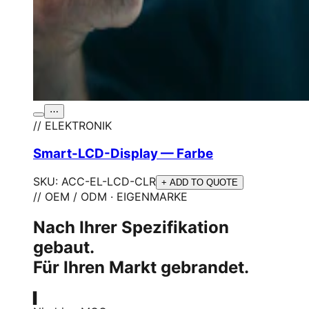
⋯
// ELEKTRONIK
Smart-LCD-Display — Farbe
SKU:
ACC-EL-LCD-CLR
+ ADD TO QUOTE
// OEM / ODM · EIGENMARKE
Nach Ihrer Spezifikation
gebaut.
Für Ihren Markt gebrandet.
▍