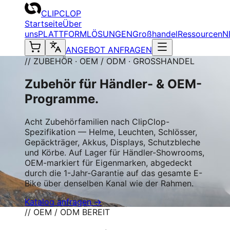
CLIPCLOP
Startseite
Über
uns
PLATTFORM
LÖSUNGEN
Großhandel
Ressourcen
N
ANGEBOT ANFRAGEN
// ZUBEHÖR · OEM / ODM · GROSSHANDEL
Zubehör für Händler- & OEM-
Programme.
Acht Zubehörfamilien nach ClipClop-
Spezifikation — Helme, Leuchten, Schlösser,
Gepäckträger, Akkus, Displays, Schutzbleche
und Körbe. Auf Lager für Händler-Showrooms,
OEM-markiert für Eigenmarken, abgedeckt
durch die 1-Jahr-Garantie auf das gesamte E-
Bike über denselben Kanal wie der Rahmen.
Katalog anfragen →
// OEM / ODM BEREIT