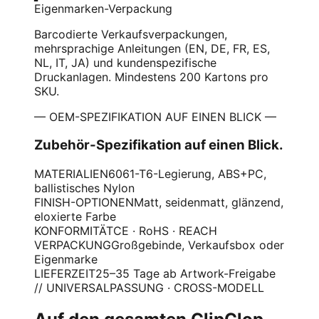
Eigenmarken-Verpackung
Barcodierte Verkaufsverpackungen,
mehrsprachige Anleitungen (EN, DE, FR, ES,
NL, IT, JA) und kundenspezifische
Druckanlagen. Mindestens 200 Kartons pro
SKU.
— OEM-SPEZIFIKATION AUF EINEN BLICK —
Zubehör-Spezifikation auf einen Blick.
MATERIALIEN
6061-T6-Legierung, ABS+PC,
ballistisches Nylon
FINISH-OPTIONEN
Matt, seidenmatt, glänzend,
eloxierte Farbe
KONFORMITÄT
CE · RoHS · REACH
VERPACKUNG
Großgebinde, Verkaufsbox oder
Eigenmarke
LIEFERZEIT
25–35 Tage ab Artwork-Freigabe
// UNIVERSALPASSUNG · CROSS-MODELL