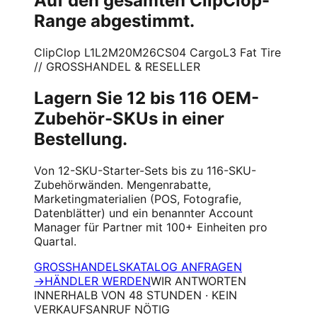
Auf den gesamten ClipClop-
Range abgestimmt.
ClipClop L1
L2
M20
M26
CS04 Cargo
L3 Fat Tire
// GROSSHANDEL & RESELLER
Lagern Sie 12 bis 116 OEM-
Zubehör-SKUs in einer
Bestellung.
Von 12-SKU-Starter-Sets bis zu 116-SKU-
Zubehörwänden. Mengenrabatte,
Marketingmaterialien (POS, Fotografie,
Datenblätter) und ein benannter Account
Manager für Partner mit 100+ Einheiten pro
Quartal.
GROSSHANDELSKATALOG ANFRAGEN
→
HÄNDLER WERDEN
WIR ANTWORTEN
INNERHALB VON 48 STUNDEN · KEIN
VERKAUFSANRUF NÖTIG