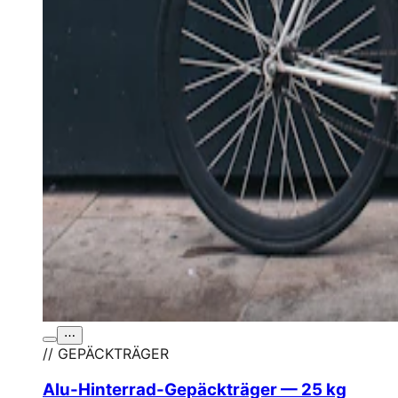
⋯
// GEPÄCKTRÄGER
Alu-Hinterrad-Gepäckträger — 25 kg