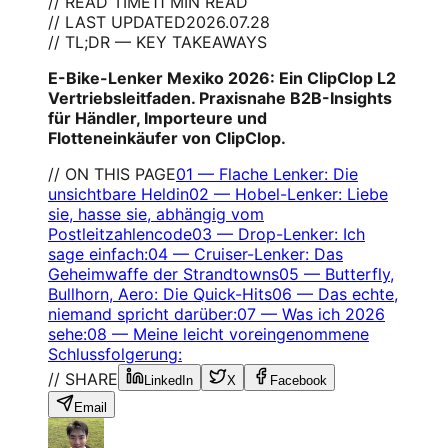
// READ TIME
11 MIN READ
// LAST UPDATED
2026.07.28
// TL;DR — KEY TAKEAWAYS
E-Bike-Lenker Mexiko 2026: Ein ClipClop L2
Vertriebsleitfaden. Praxisnahe B2B-Insights
für Händler, Importeure und
Flotteneinkäufer von ClipClop.
// ON THIS PAGE
01
—
Flache Lenker: Die
unsichtbare Heldin
02
—
Hobel-Lenker: Liebe
sie, hasse sie, abhängig vom
Postleitzahlencode
03
—
Drop-Lenker: Ich
sage einfach:
04
—
Cruiser-Lenker: Das
Geheimwaffe der Strandtowns
05
—
Butterfly,
Bullhorn, Aero: Die Quick-Hits
06
—
Das echte,
niemand spricht darüber:
07
—
Was ich 2026
sehe:
08
—
Meine leicht voreingenommene
Schlussfolgerung:
// SHARE
LinkedIn
X
Facebook
Email