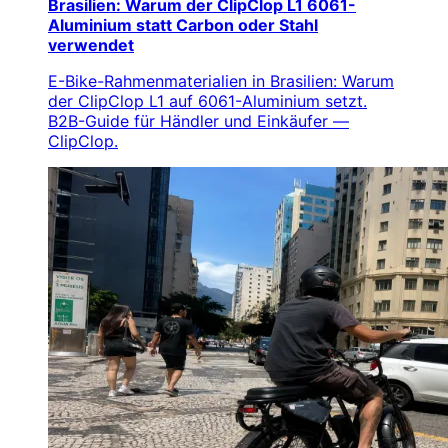
Brasilien: Warum der ClipClop L1 6061-
Aluminium statt Carbon oder Stahl
verwendet
E-Bike-Rahmenmaterialien in Brasilien: Warum
der ClipClop L1 auf 6061-Aluminium setzt.
B2B-Guide für Händler und Einkäufer —
ClipClop.