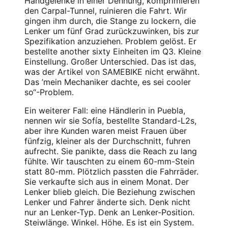
Handgelenke in einer Dehnung, komprimieren
den Carpal-Tunnel, ruinieren die Fahrt. Wir
gingen ihm durch, die Stange zu lockern, die
Lenker um fünf Grad zurückzuwinken, bis zur
Spezifikation anzuziehen. Problem gelöst. Er
bestellte another sixty Einheiten im Q3. Kleine
Einstellung. Großer Unterschied. Das ist das,
was der Artikel von SAMEBIKE nicht erwähnt.
Das ’mein Mechaniker dachte, es sei cooler
so“-Problem.
Ein weiterer Fall: eine Händlerin in Puebla,
nennen wir sie Sofía, bestellte Standard-L2s,
aber ihre Kunden waren meist Frauen über
fünfzig, kleiner als der Durchschnitt, fuhren
aufrecht. Sie panikte, dass die Reach zu lang
fühlte. Wir tauschten zu einem 60-mm-Stein
statt 80-mm. Plötzlich passten die Fahrräder.
Sie verkaufte sich aus in einem Monat. Der
Lenker blieb gleich. Die Beziehung zwischen
Lenker und Fahrer änderte sich. Denk nicht
nur an Lenker-Typ. Denk an Lenker-Position.
Steiwlänge. Winkel. Höhe. Es ist ein System.