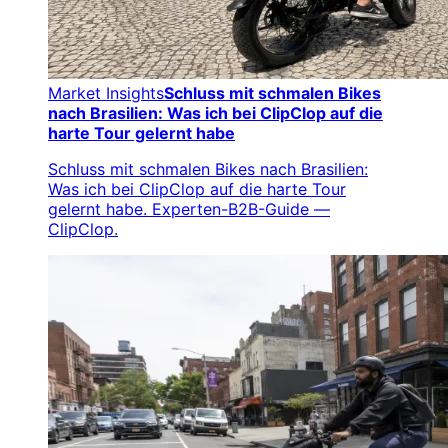
Market Insights
Schluss mit schmalen Bikes
nach Brasilien: Was ich bei ClipClop auf die
harte Tour gelernt habe
Schluss mit schmalen Bikes nach Brasilien:
Was ich bei ClipClop auf die harte Tour
gelernt habe. Experten-B2B-Guide —
ClipClop.