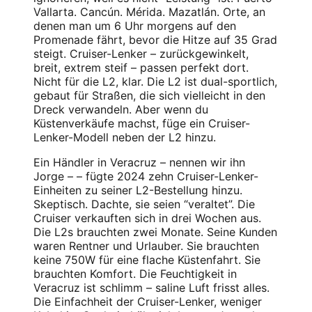
Vallarta. Cancún. Mérida. Mazatlán. Orte, an
denen man um 6 Uhr morgens auf den
Promenade fährt, bevor die Hitze auf 35 Grad
steigt. Cruiser-Lenker – zurückgewinkelt,
breit, extrem steif – passen perfekt dort.
Nicht für die L2, klar. Die L2 ist dual-sportlich,
gebaut für Straßen, die sich vielleicht in den
Dreck verwandeln. Aber wenn du
Küstenverkäufe machst, füge ein Cruiser-
Lenker-Modell neben der L2 hinzu.
Ein Händler in Veracruz – nennen wir ihn
Jorge – – fügte 2024 zehn Cruiser-Lenker-
Einheiten zu seiner L2-Bestellung hinzu.
Skeptisch. Dachte, sie seien “veraltet”. Die
Cruiser verkauften sich in drei Wochen aus.
Die L2s brauchten zwei Monate. Seine Kunden
waren Rentner und Urlauber. Sie brauchten
keine 750W für eine flache Küstenfahrt. Sie
brauchten Komfort. Die Feuchtigkeit in
Veracruz ist schlimm – saline Luft frisst alles.
Die Einfachheit der Cruiser-Lenker, weniger