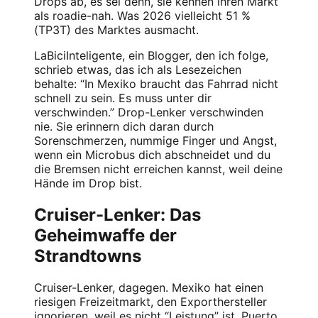
Drops ab, es sei denn, sie kennen ihren Markt
als roadie-nah. Was 2026 vielleicht 51 %
(TP3T) des Marktes ausmacht.
LaBiciInteligente, ein Blogger, den ich folge,
schrieb etwas, das ich als Lesezeichen
behalte: “In Mexiko braucht das Fahrrad nicht
schnell zu sein. Es muss unter dir
verschwinden.” Drop-Lenker verschwinden
nie. Sie erinnern dich daran durch
Sorenschmerzen, nummige Finger und Angst,
wenn ein Microbus dich abschneidet und du
die Bremsen nicht erreichen kannst, weil deine
Hände im Drop bist.
Cruiser-Lenker: Das
Geheimwaffe der
Strandtowns
Cruiser-Lenker, dagegen. Mexiko hat einen
riesigen Freizeitmarkt, den Exporthersteller
ignorieren, weil es nicht “Leistung” ist. Puerto