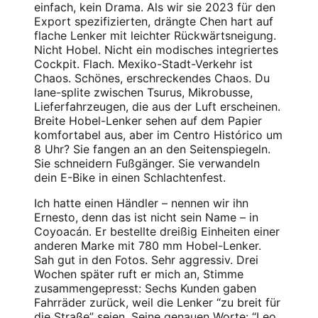
einfach, kein Drama. Als wir sie 2023 für den
Export spezifizierten, drängte Chen hart auf
flache Lenker mit leichter Rückwärtsneigung.
Nicht Hobel. Nicht ein modisches integriertes
Cockpit. Flach. Mexiko-Stadt-Verkehr ist
Chaos. Schönes, erschreckendes Chaos. Du
lane-splite zwischen Tsurus, Mikrobusse,
Lieferfahrzeugen, die aus der Luft erscheinen.
Breite Hobel-Lenker sehen auf dem Papier
komfortabel aus, aber im Centro Histórico um
8 Uhr? Sie fangen an an den Seitenspiegeln.
Sie schneidern Fußgänger. Sie verwandeln
dein E-Bike in einen Schlachtenfest.
Ich hatte einen Händler – nennen wir ihn
Ernesto, denn das ist nicht sein Name – in
Coyoacán. Er bestellte dreißig Einheiten einer
anderen Marke mit 780 mm Hobel-Lenker.
Sah gut in den Fotos. Sehr aggressiv. Drei
Wochen später ruft er mich an, Stimme
zusammengepresst: Sechs Kunden gaben
Fahrräder zurück, weil die Lenker “zu breit für
die Straße” seien. Seine genauen Worte: “Leo,