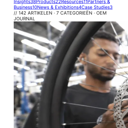
Insights
38
Products
22
Resources
11
Partners &
Business
10
News & Exhibitions
4
Case Studies
3
// 142 ARTIKELEN · 7 CATEGORIEËN · OEM
JOURNAL