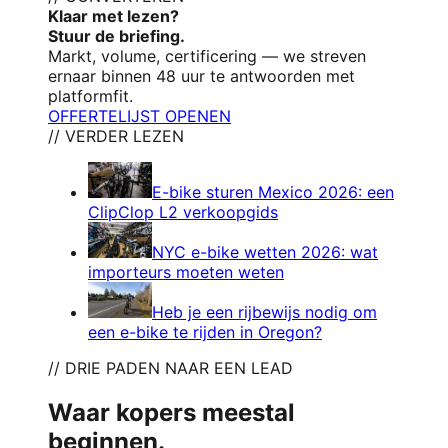
Klaar met lezen?
Stuur de briefing.
Markt, volume, certificering — we streven
ernaar binnen 48 uur te antwoorden met
platformfit.
OFFERTELIJST OPENEN
// VERDER LEZEN
E-bike sturen Mexico 2026: een
ClipClop L2 verkoopgids
NYC e-bike wetten 2026: wat
importeurs moeten weten
Heb je een rijbewijs nodig om
een e-bike te rijden in Oregon?
// DRIE PADEN NAAR EEN LEAD
Waar kopers meestal
beginnen.