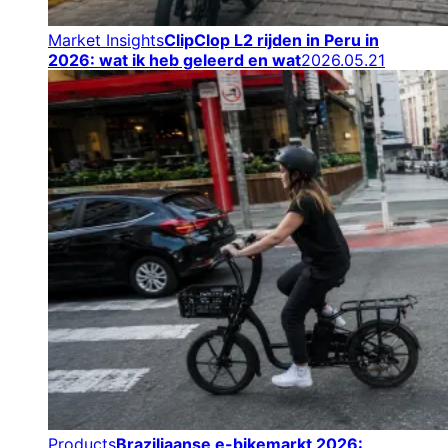
Market Insights
ClipClop L2 rijden in Peru in
2026: wat ik heb geleerd en wat
2026.05.21
Products
Braziliaanse e-bikemarkt 2026: