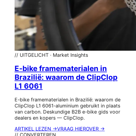
// UITGELICHT · Market Insights
E-bike framematerialen in
Brazilië: waarom de ClipClop
L1 6061
E-bike framematerialen in Brazilië: waarom de
ClipClop L1 6061-aluminium gebruikt in plaats
van carbon. Deskundige B2B e-bike gids voor
dealers en kopers — ClipClop.
ARTIKEL LEZEN →
VRAAG HIEROVER →
// CONVERTEREN