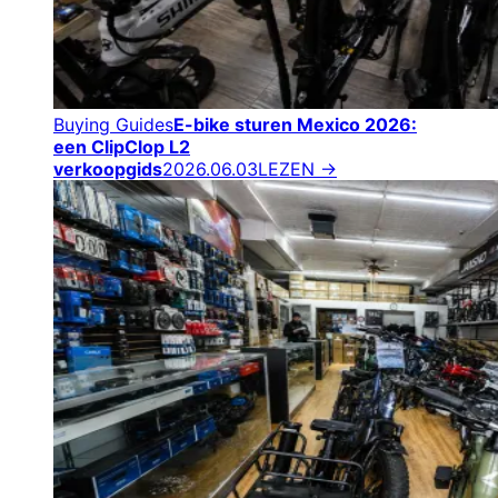
Buying Guides
E-bike sturen Mexico 2026:
een ClipClop L2
verkoopgids
2026.06.03
LEZEN →