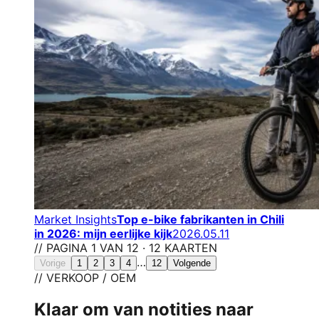
Market Insights
Top e-bike fabrikanten in Chili
in 2026: mijn eerlijke kijk
2026.05.11
// PAGINA 1 VAN 12 · 12 KAARTEN
…
Vorige
1
2
3
4
12
Volgende
// VERKOOP / OEM
Klaar om van notities naar