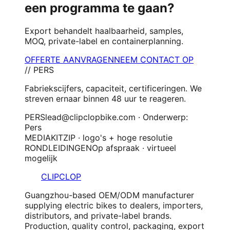
een programma te gaan?
Export behandelt haalbaarheid, samples,
MOQ, private-label en containerplanning.
OFFERTE AANVRAGEN
NEEM CONTACT OP
// PERS
Fabriekscijfers, capaciteit, certificeringen. We
streven ernaar binnen 48 uur te reageren.
PERS
lead@clipclopbike.com · Onderwerp:
Pers
MEDIAKIT
ZIP · logo's + hoge resolutie
RONDLEIDINGEN
Op afspraak · virtueel
mogelijk
CLIPCLOP
Guangzhou-based OEM/ODM manufacturer
supplying electric bikes to dealers, importers,
distributors, and private-label brands.
Production, quality control, packaging, export