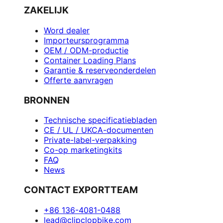
ZAKELIJK
Word dealer
Importeursprogramma
OEM / ODM-productie
Container Loading Plans
Garantie & reserveonderdelen
Offerte aanvragen
BRONNEN
Technische specificatiebladen
CE / UL / UKCA-documenten
Private-label-verpakking
Co-op marketingkits
FAQ
News
CONTACT EXPORTTEAM
+86 136-4081-0488
lead@clipclopbike.com