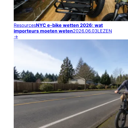
Resources
NYC e-bike wetten 2026: wat
importeurs moeten weten
2026.06.03
LEZEN
→