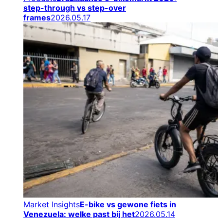
step-through vs step-over
frames
2026.05.17
Market Insights
E-bike vs gewone fiets in
Venezuela: welke past bij het
2026.05.14